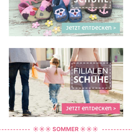
☀️☀️☀️ SOMMER ☀️☀️☀️